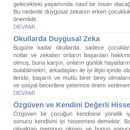
gelecekteki yaşamında nasıl bir insan olacağın
Bu nedenle duygusal zekanın erken çocuklukta
önemlidir.
DEVAMI
Okullarda Duygusal Zeka
Bugüne kadar okullarda, sadece çocukları
notlar ve zekaları onların başarıları hakkın
olmuş, buna karşın, onların günlük hayatları
bulabilmeleri, arkadaşları ile iyi ilişki içinde o
ileride, başarılı ve mutlu birer birey olmala
ve sosyal becerilere yeterince önem verilmemi
DEVAMI
Özgüven ve Kendini Değerli Hiss
Özgüven bir çocuğun kendisine yönelik iyi
sonucu kendisini iyi hissetmesi demektir. Ba
olmaktan memnun olması ve bunun sonucu 