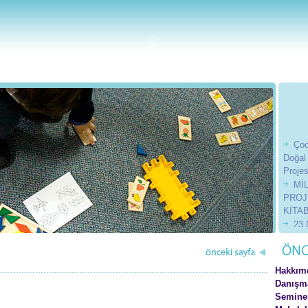
Çoc
Doğal
Projes
Mİ
PROJ
KİTAB
23 
Günü 
201
201
Hakkım
201
Danışm
Seminer