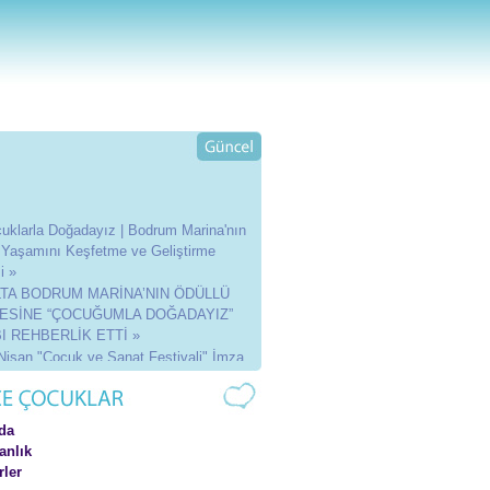
uklarla Doğadayız | Bodrum Marina'nın
 Yaşamını Keşfetme ve Geliştirme
i »
LTA BODRUM MARİNA’NIN ÖDÜLLÜ
ESİNE “ÇOCUĞUMLA DOĞADAYIZ”
I REHBERLİK ETTİ »
Nisan "Çocuk ve Sanat Festivali" İmza
»
5 Etkinlikleri »
4 Etkinlikleri »
da
3 Etkinlikleri »
anlık
ler