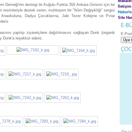
Makalel
Derneği'nin destegi ile Kuğulu Parkta 350 Ankara Girisimi için bir
İletişim
ın resimleriyle destek veren, muhteşem bir "İklim Değişikliği" sergisi
Haberle
 Anaokuluna, Dadya Çocuklarına, Jale Tezer Kolejine ve Pınar
Site Har
deriz.
sının yapılıp ziyaretçilere dağıtılmasını sağlayan Donk (organik
E-Pos
ay Donk'a teşekkür ederiz.