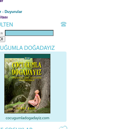
er
r - Duyurular
itası
ta: