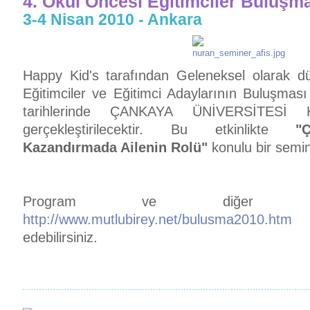
4. Okul Öncesi Eğitimciler Buluşm
3-4 Nisan 2010 - Ankara
Happy Kid's tarafından Geleneksel olarak 
Eğitimciler ve Eğitimci Adaylarının Buluşmas
tarihlerinde ÇANKAYA ÜNİVERSİTESİ K
gerçekleştirilecektir. Bu etkinlikte
"
Kazandırmada Ailenin Rolü"
konulu bir semi
Program ve diğer de
http://www.mutlubirey.net/bulusma2010.htm
a
edebilirsiniz.